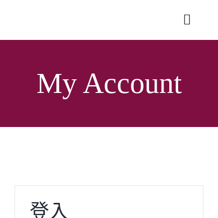
Skip
to
Toggle
content
Naviga
My Account
登入