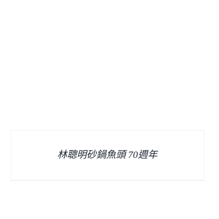
林聰明砂鍋魚頭 70週年