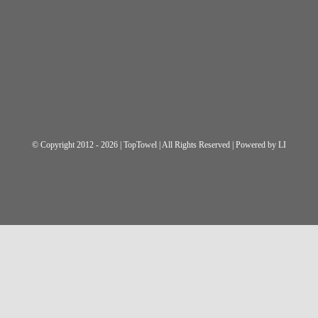
© Copyright 2012 - 2026 | TopTowel
| All Rights Reserved | Powered by
LI