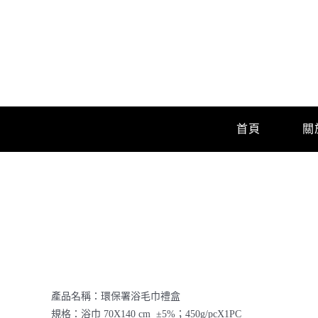
Skip
to
content
首頁
關
產品名稱：環保署浴毛巾禮盒
規格：浴巾 70X140 cm ±5%；450g/pcX1PC