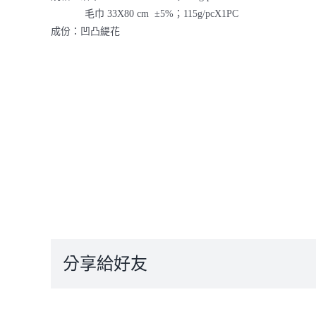
毛巾 33X80 cm ±5%；115g/pcX1PC
成份：凹凸緹花
分享給好友