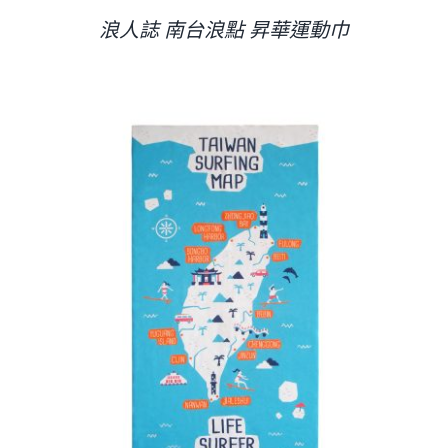
浪人誌 南台浪點 昇華運動巾