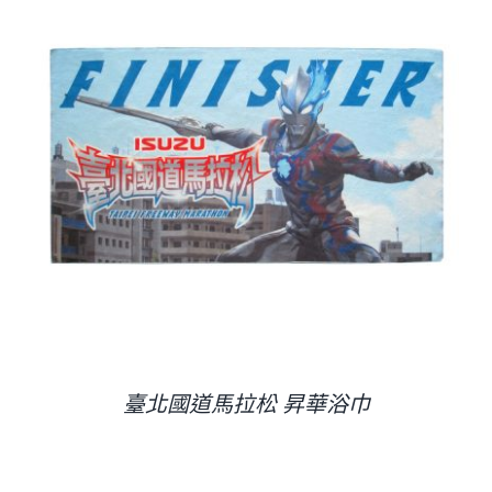
臺北國道馬拉松 昇華浴巾