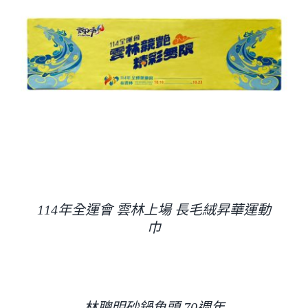
114年全運會 雲林上場 長毛絨昇華運動
巾
林聰明砂鍋魚頭 70週年