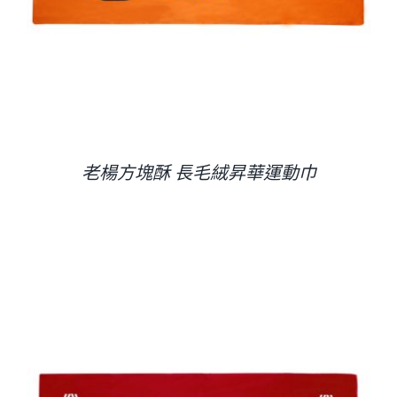
老楊方塊酥 長毛絨昇華運動巾