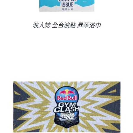
浪人誌 全台浪點 昇華浴巾