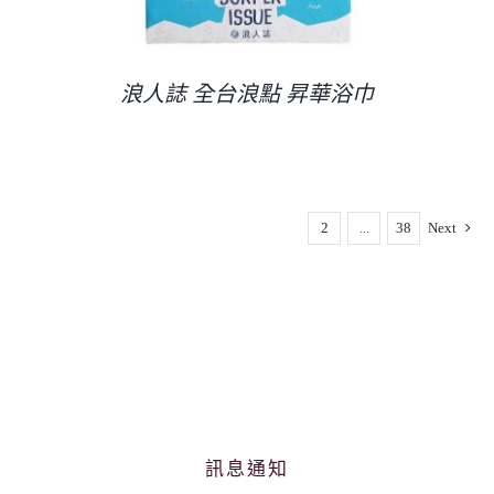
浪人誌 全台浪點 昇華浴巾
1
2
...
38
Next
訊息通知