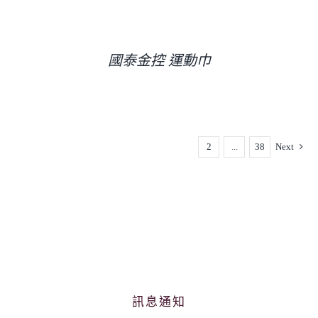
國泰金控 運動巾
1
2
...
38
Next
訊息通知