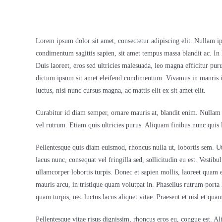
Lorem ipsum dolor sit amet, consectetur adipiscing elit. Nullam ip
condimentum sagittis sapien, sit amet tempus massa blandit ac. In 
Duis laoreet, eros sed ultricies malesuada, leo magna efficitur pu
dictum ipsum sit amet eleifend condimentum. Vivamus in mauris in d
luctus, nisi nunc cursus magna, ac mattis elit ex sit amet elit.
Curabitur id diam semper, ornare mauris at, blandit enim. Nullam 
vel rutrum. Etiam quis ultricies purus. Aliquam finibus nunc quis l
Pellentesque quis diam euismod, rhoncus nulla ut, lobortis sem. Ut
lacus nunc, consequat vel fringilla sed, sollicitudin eu est. Vesti
ullamcorper lobortis turpis. Donec et sapien mollis, laoreet quam
mauris arcu, in tristique quam volutpat in. Phasellus rutrum porta l
quam turpis, nec luctus lacus aliquet vitae. Praesent et nisl et qua
Pellentesque vitae risus dignissim, rhoncus eros eu, congue est. A