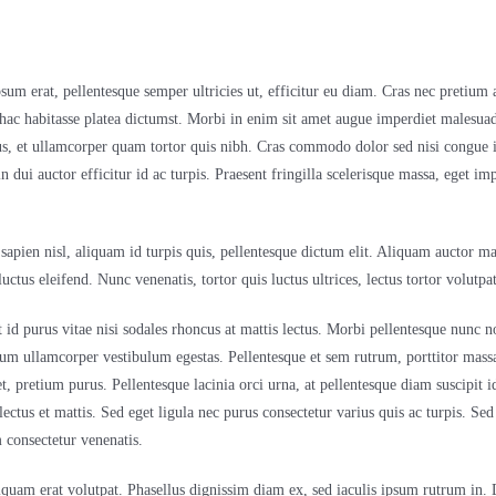
sum erat, pellentesque semper ultricies ut, efficitur eu diam. Cras nec pretium
hac habitasse platea dictumst. Morbi in enim sit amet augue imperdiet malesuada
rus, et ullamcorper quam tortor quis nibh. Cras commodo dolor sed nisi congue 
ui auctor efficitur id ac turpis. Praesent fringilla scelerisque massa, eget im
sapien nisl, aliquam id turpis quis, pellentesque dictum elit. Aliquam auctor m
uctus eleifend. Nunc venenatis, tortor quis luctus ultrices, lectus tortor volutp
 id purus vitae nisi sodales rhoncus at mattis lectus. Morbi pellentesque nunc n
bulum ullamcorper vestibulum egestas. Pellentesque et sem rutrum, porttitor massa
 et, pretium purus. Pellentesque lacinia orci urna, at pellentesque diam suscip
ectus et mattis. Sed eget ligula nec purus consectetur varius quis ac turpis. Sed 
m consectetur venenatis.
liquam erat volutpat. Phasellus dignissim diam ex, sed iaculis ipsum rutrum in. 