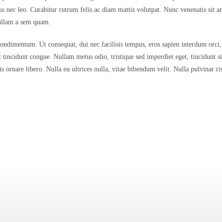
 nec leo. Curabitur rutrum felis ac diam mattis volutpat. Nunc venenatis sit am
 Nullam a sem quam.
dimentum. Ut consequat, dui nec facilisis tempus, eros sapien interdum orci, si
t tincidunt congue. Nullam metus odio, tristique sed imperdiet eget, tincidunt 
attis ornare libero. Nulla eu ultrices nulla, vitae bibendum velit. Nulla pulvinar