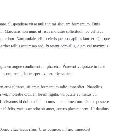
 ante. Suspendisse vitae nulla ut mi aliquam fermentum. Duis
. Maecenas non nunc ut risus molestie sollicitudin ac vel arcu.
interdum. Nam sodales elit scelerisque est dapibus laoreet. Quisque
perdiet tellus accumsan sed. Praesent convallis, diam vel maximus
agna eu augue condimentum pharetra. Praesent vulputate in felis
at ipsum, nec ullamcorper ex tortor in sapien.
on eros ultrices, sit amet fermentum odio imperdiet. Phasellus
 vel, molestie orci. In lorem ligula, vulputate eu metus ut,
it id. Vivamus id dui ac nibh accumsan condimentum. Donec posuere
nisl felis, varius ac odio sit amet, cursus placerat sem. Ut dapibus
Donec vitae lacus risus. Cras posuere, mi nec imperdiet