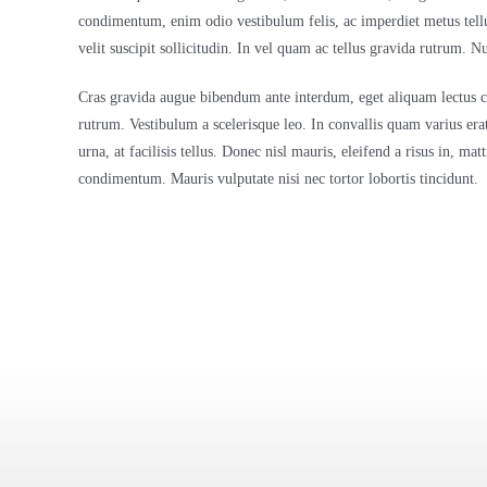
condimentum, enim odio vestibulum felis, ac imperdiet metus tellus
velit suscipit sollicitudin. In vel quam ac tellus gravida rutrum.
Cras gravida augue bibendum ante interdum, eget aliquam lectus con
rutrum. Vestibulum a scelerisque leo. In convallis quam varius era
urna, at facilisis tellus. Donec nisl mauris, eleifend a risus in, m
condimentum. Mauris vulputate nisi nec tortor lobortis tincidunt.