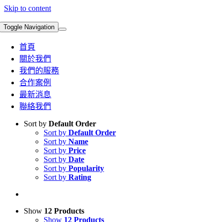
Skip to content
Toggle Navigation
首頁
關於我們
我們的服務
合作案例
最新消息
聯絡我們
Sort by
Default Order
Sort by
Default Order
Sort by
Name
Sort by
Price
Sort by
Date
Sort by
Popularity
Sort by
Rating
Show
12 Products
Show
12 Products