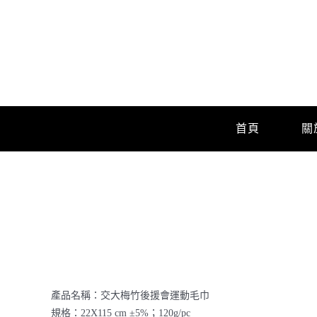
Skip
to
content
首頁
關
產品名稱：交大梅竹後援會運動毛巾
規格：22X115 cm ±5%；120g/pc