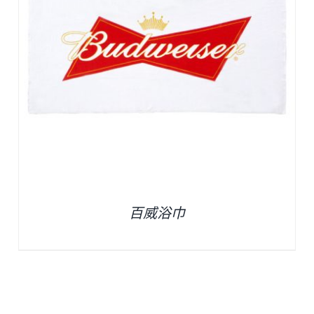
百威浴巾
臺