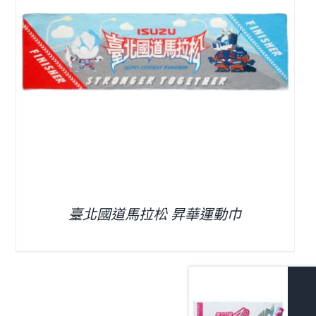
北國道馬拉松 昇華運動巾
R