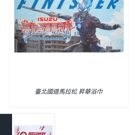
臺北國道馬拉松 昇華浴巾