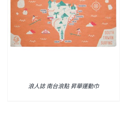
浪人誌 南台浪點 昇華運動巾