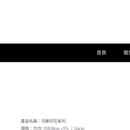
Skip
to
content
首頁
關
產品名稱：河東印花系列
規格：方巾/ 33X36cm ±5% ；52g/pc