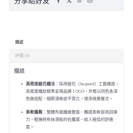
分享給好友
描述
評價 (0)
描述
高密度緹花織法
：採用緹花（Jacquard）工藝織造，
高密度織紋精準呈現品牌 LOGO，外框以同色系深
色做搭配，細節清晰卻不突兀，增添視覺層次。
柔軟蓬鬆
：整體布面纖維豐盈，觸感柔軟卻具回彈
力，輕撫時有絲滑般的包覆感，給人極佳的舒適
度。