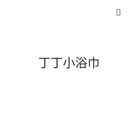
Skip
to
Toggle
content
Naviga
丁丁小浴巾