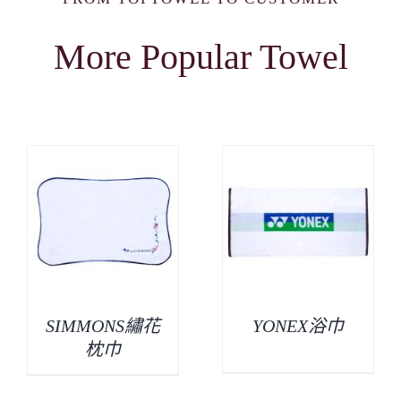
More Popular Towel
SIMMONS繡花
YONEX浴巾
枕巾