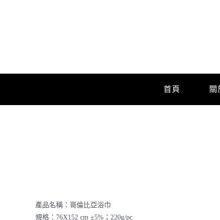
Skip
to
content
首頁
關
產品名稱：哥倫比亞浴巾
規格：76X152 cm ±5%；220g/pc