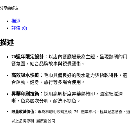
分享給好友
描述
評價 (0)
描述
70週年限定設計
：以店內餐廳場景為主題，呈現熱鬧的用
餐氛圍，結合品牌故事與視覺藝術。
高效吸水快乾
：毛巾具備良好的吸水能力與快乾特性，適
合運動、健身、旅行等多場合使用。
昇華印刷技術
：採用高解析度昇華熱轉印，圖案細膩清
晰，色彩層次分明，耐洗不褪色。
限量收藏價值
：專為林聰明砂鍋魚頭 70 週年推出，極具紀念意義，
以上品牌專利 屬原創公司