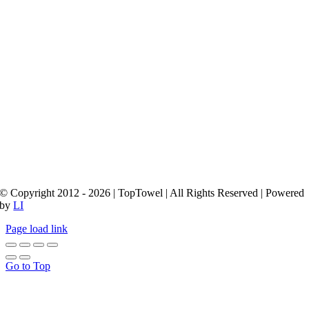
© Copyright 2012 - 2026 | TopTowel
| All Rights Reserved | Powered
by
LI
Page load link
Go to Top