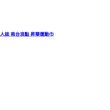
人誌 南台浪點 昇華運動巾