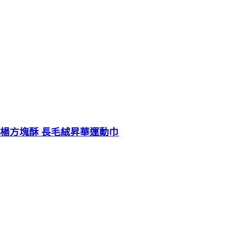
楊方塊酥 長毛絨昇華運動巾