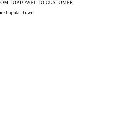
ROM TOPTOWEL TO CUSTOMER
re Popular Towel