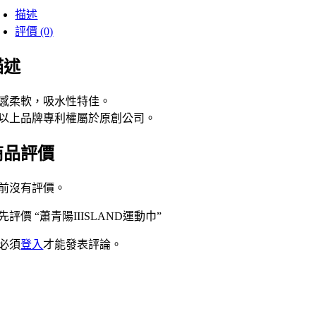
描述
評價 (0)
描述
感柔軟，吸水性特佳。
以上品牌專利權屬於原創公司。
商品評價
前沒有評價。
先評價 “蕭青陽IIISLAND運動巾”
必須
登入
才能發表評論。