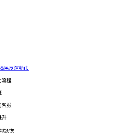
逼民反運動巾
化流程
庭
的客服
提升
享給好友