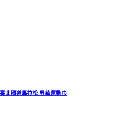
臺北國道馬拉松 昇華運動巾