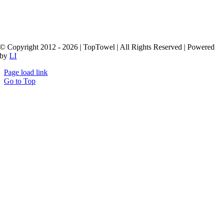
© Copyright 2012 - 2026 | TopTowel
| All Rights Reserved | Powered
by
LI
Page load link
Go to Top