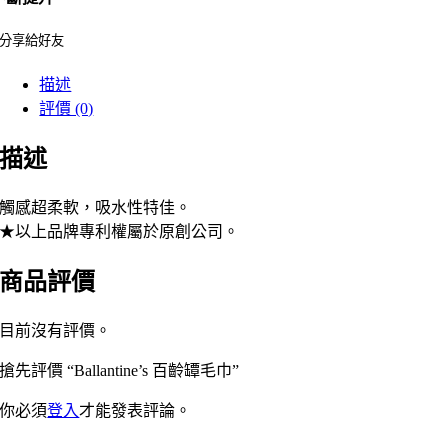
分享給好友
描述
評價 (0)
描述
觸感超柔軟，吸水性特佳。
★以上品牌專利權屬於原創公司。
商品評價
目前沒有評價。
搶先評價 “Ballantine’s 百齡罈毛巾”
你必須
登入
才能發表評論。