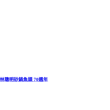
林聰明砂鍋魚頭 70週年