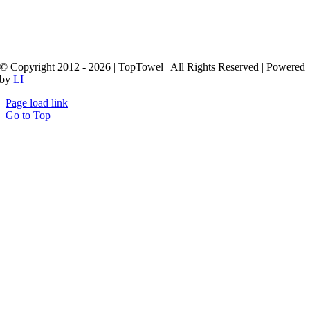
© Copyright 2012 - 2026 | TopTowel
| All Rights Reserved | Powered
by
LI
Page load link
Go to Top