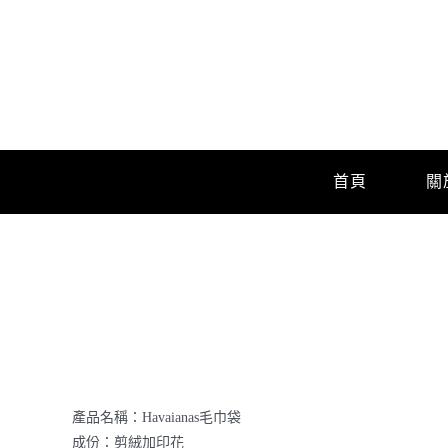
Skip
to
content
首頁
關
產品名稱：Havaianas毛巾袋
成份：剪絨加印花