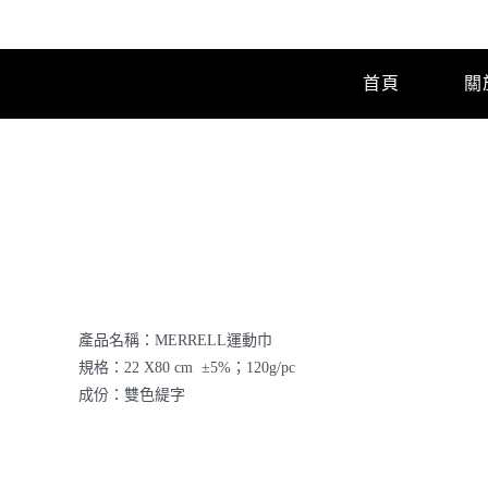
Skip
to
content
首頁
關
產品名稱：MERRELL運動巾
規格：22 X80 cm ±5%；120g/pc
成份：雙色緹字