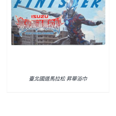
臺北國道馬拉松 昇華浴巾