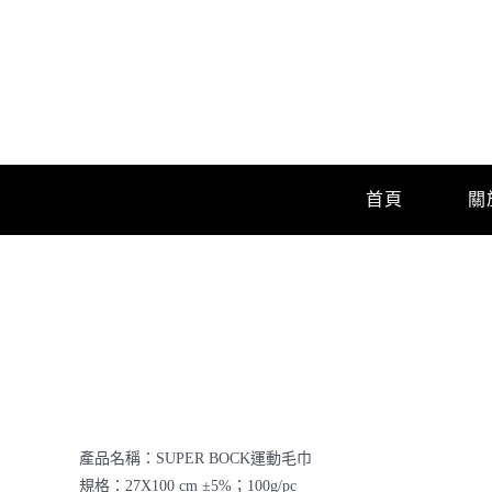
Skip
to
content
首頁
關
產品名稱：SUPER BOCK運動毛巾
規格：27X100 cm ±5%；100g/pc