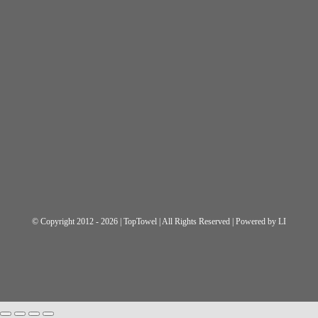
© Copyright 2012 - 2026 | TopTowel
| All Rights Reserved | Powered by
LI