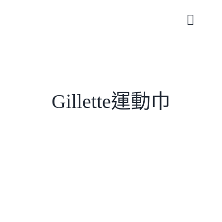
Skip
to
Toggle
content
Naviga
Gillette運動巾