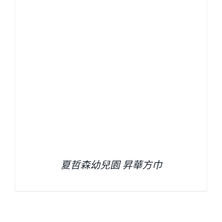
夏哲森幼兒園 昇華方巾